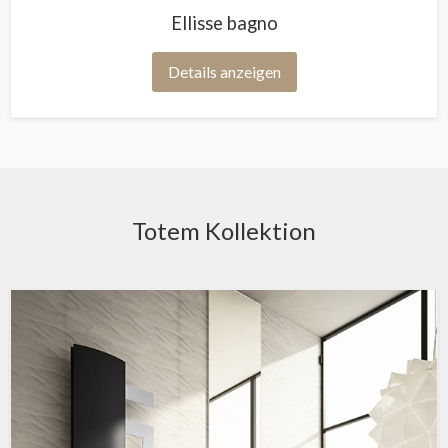
Ellisse bagno
Details anzeigen
Totem Kollektion