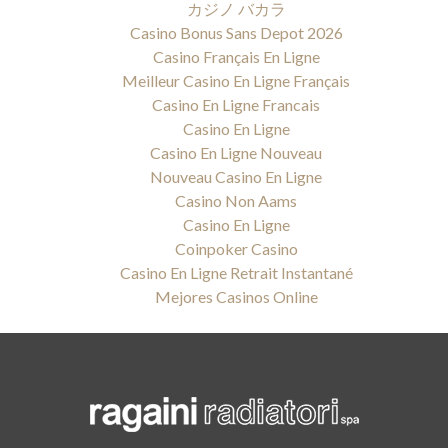
カジノ バカラ
Casino Bonus Sans Depot 2026
Casino Français En Ligne
Meilleur Casino En Ligne Français
Casino En Ligne Francais
Casino En Ligne
Casino En Ligne Nouveau
Nouveau Casino En Ligne
Casino Non Aams
Casino En Ligne
Coinpoker Casino
Casino En Ligne Retrait Instantané
Mejores Casinos Online