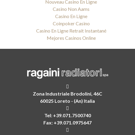
Nouveau Casino En Ligne
Casino Non Aams
Casino En Ligne
Coinpoker Casino
Casino En Ligne Retrait Instantané
Mejores Casinos Online
Zona Industriale Brodolini, 46C
60025 Loreto - (An) Italia
Tel: +39.071.7500740
Fax: +39.071.0975647