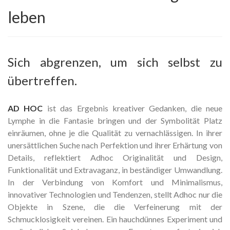
leben
Sich abgrenzen, um sich selbst zu
übertreffen.
AD HOC
ist das Ergebnis kreativer Gedanken, die neue
Lymphe in die Fantasie bringen und der Symbolität Platz
einräumen, ohne je die Qualität zu vernachlässigen. In ihrer
unersättlichen Suche nach Perfektion und ihrer Erhärtung von
Details, reflektiert Adhoc Originalität und Design,
Funktionalität und Extravaganz, in beständiger Umwandlung.
In der Verbindung von Komfort und Minimalismus,
innovativer Technologien und Tendenzen, stellt Adhoc nur die
Objekte in Szene, die die Verfeinerung mit der
Schmucklosigkeit vereinen. Ein hauchdünnes Experiment und