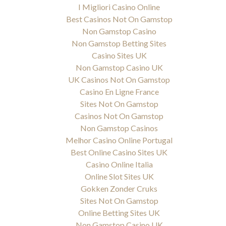
I Migliori Casino Online
Best Casinos Not On Gamstop
Non Gamstop Casino
Non Gamstop Betting Sites
Casino Sites UK
Non Gamstop Casino UK
UK Casinos Not On Gamstop
Casino En Ligne France
Sites Not On Gamstop
Casinos Not On Gamstop
Non Gamstop Casinos
Melhor Casino Online Portugal
Best Online Casino Sites UK
Casino Online Italia
Online Slot Sites UK
Gokken Zonder Cruks
Sites Not On Gamstop
Online Betting Sites UK
Non Gamstop Casino UK