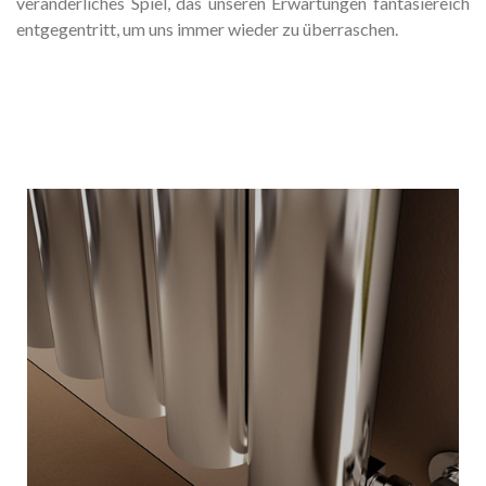
veränderliches Spiel, das unseren Erwartungen fantasiereich
entgegentritt, um uns immer wieder zu überraschen.