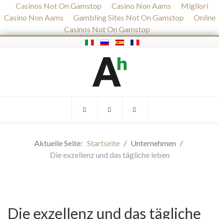
Casinos Not On Gamstop
Casino Non Aams
Migliori
Casino Non Aams
Gambling Sites Not On Gamstop
Online
Casinos Not On Gamstop
Aktuelle Seite:
Startseite
Unternehmen
Die exzellenz und das tägliche leben
Die exzellenz und das tägliche