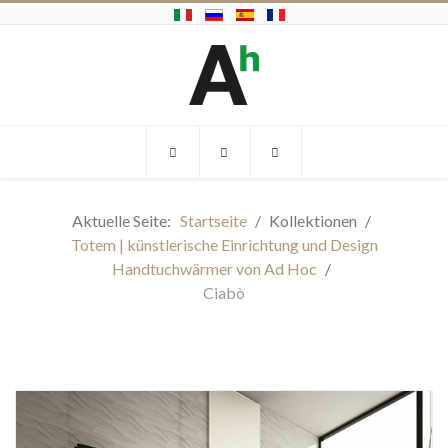
Aktuelle Seite:
Startseite
Kollektionen
Totem | künstlerische Einrichtung und Design
Handtuchwärmer von Ad Hoc
Ciabò