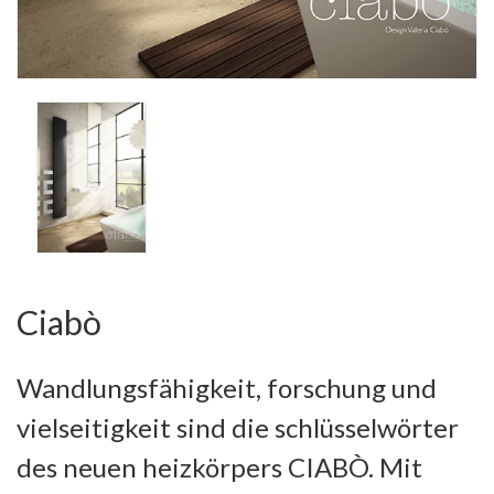
Ciabò
Wandlungsfähigkeit, forschung und
vielseitigkeit sind die schlüsselwörter
des neuen heizkörpers CIABÒ. Mit