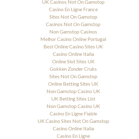
UK Casinos Not On Gamstop
Casino En Ligne France
Sites Not On Gamstop
Casinos Not On Gamstop
Non Gamstop Casinos
Melhor Casino Online Portugal
Best Online Casino Sites UK
Casino Online Italia
Online Slot Sites UK
Gokken Zonder Cruks
Sites Not On Gamstop
Online Betting Sites UK
Non Gamstop Casino UK
UK Betting Sites List
Non Gamstop Casino UK
Casino En Ligne Fiable
UK Casino Sites Not On Gamstop
Casino Online Italia
Casino En Ligne