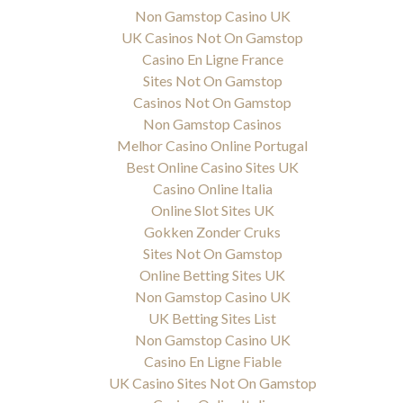
Non Gamstop Casino UK
UK Casinos Not On Gamstop
Casino En Ligne France
Sites Not On Gamstop
Casinos Not On Gamstop
Non Gamstop Casinos
Melhor Casino Online Portugal
Best Online Casino Sites UK
Casino Online Italia
Online Slot Sites UK
Gokken Zonder Cruks
Sites Not On Gamstop
Online Betting Sites UK
Non Gamstop Casino UK
UK Betting Sites List
Non Gamstop Casino UK
Casino En Ligne Fiable
UK Casino Sites Not On Gamstop