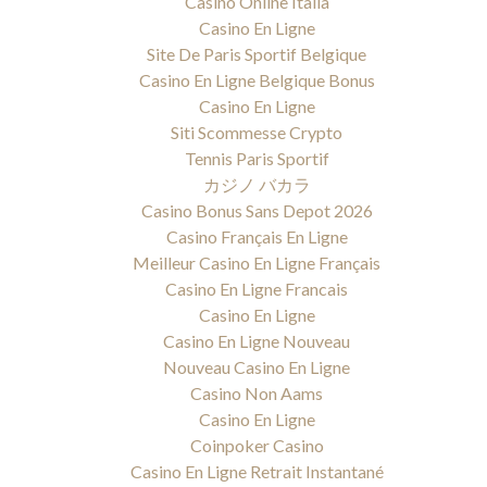
Casino Online Italia
Casino En Ligne
Site De Paris Sportif Belgique
Casino En Ligne Belgique Bonus
Casino En Ligne
Siti Scommesse Crypto
Tennis Paris Sportif
カジノ バカラ
Casino Bonus Sans Depot 2026
Casino Français En Ligne
Meilleur Casino En Ligne Français
Casino En Ligne Francais
Casino En Ligne
Casino En Ligne Nouveau
Nouveau Casino En Ligne
Casino Non Aams
Casino En Ligne
Coinpoker Casino
Casino En Ligne Retrait Instantané