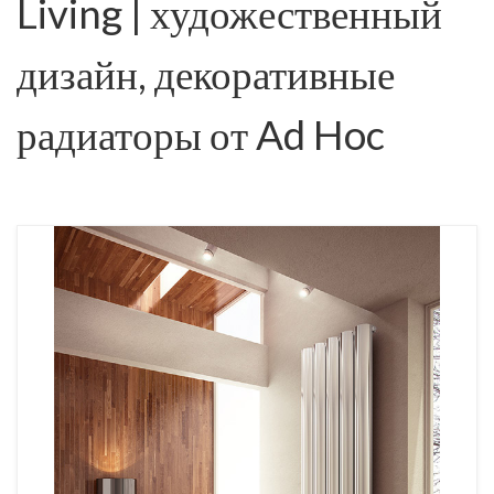
Living | художественный
дизайн, декоративные
радиаторы от Ad Hoc