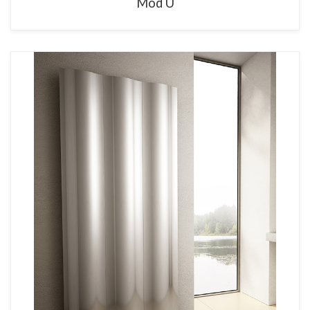
Mod U