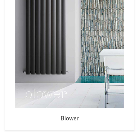
Blower