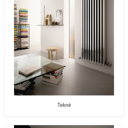
Teknè