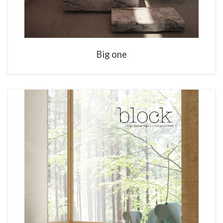
Big one