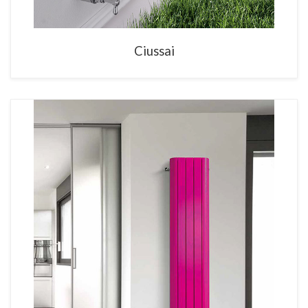
Ciussai