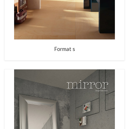
Format s