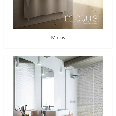
Motus