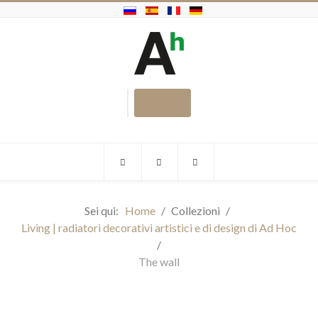
Sei qui:
Home
Collezioni
Living | radiatori decorativi artistici e di design di Ad Hoc
The wall