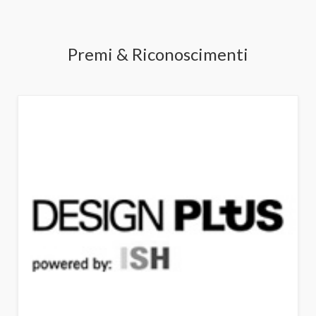
Premi & Riconoscimenti