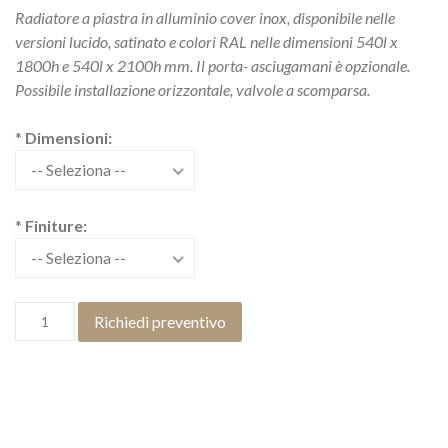
Radiatore a piastra in alluminio cover inox, disponibile nelle
versioni lucido, satinato e colori RAL nelle dimensioni 540l x
1800h e 540l x 2100h mm. Il porta- asciugamani è opzionale.
Possibile installazione orizzontale, valvole a scomparsa.
*
Dimensioni:
-- Seleziona --
*
Finiture:
-- Seleziona --