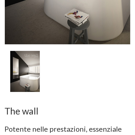
The wall
Potente nelle prestazioni, essenziale