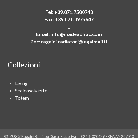
Tel: +39.071.7500740
Fax: +39.071.0975647
Email:
info@madeadhoc.com
Pec:
ragaini.radiatori@legalmail.it
Collezioni
Living
Scaldasalviette
Totem
© 2023
Ragaini Radiatori S.p.a. - c.f. p. iva IT 02684020429 - REA AN 207010