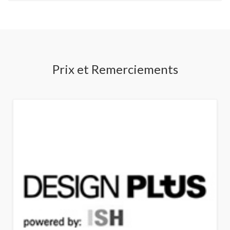
Prix et Remerciements