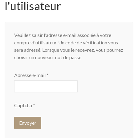
l'utilisateur
Veuillez saisir l'adresse e-mail associée à votre
compte d'utilisateur. Un code de vérification vous
sera adressé. Lorsque vous le recevrez, vous pourrez
choisir un nouveau mot de passe
Adresse e-mail
*
Captcha
*
Envoyer