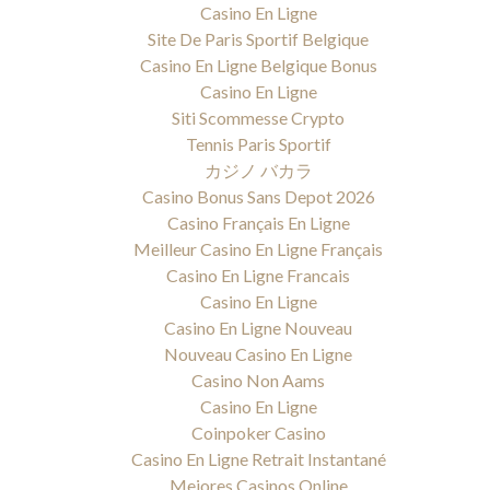
Casino En Ligne
Site De Paris Sportif Belgique
Casino En Ligne Belgique Bonus
Casino En Ligne
Siti Scommesse Crypto
Tennis Paris Sportif
カジノ バカラ
Casino Bonus Sans Depot 2026
Casino Français En Ligne
Meilleur Casino En Ligne Français
Casino En Ligne Francais
Casino En Ligne
Casino En Ligne Nouveau
Nouveau Casino En Ligne
Casino Non Aams
Casino En Ligne
Coinpoker Casino
Casino En Ligne Retrait Instantané
Mejores Casinos Online