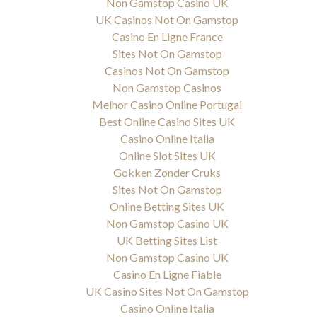
Non Gamstop Casino UK
UK Casinos Not On Gamstop
Casino En Ligne France
Sites Not On Gamstop
Casinos Not On Gamstop
Non Gamstop Casinos
Melhor Casino Online Portugal
Best Online Casino Sites UK
Casino Online Italia
Online Slot Sites UK
Gokken Zonder Cruks
Sites Not On Gamstop
Online Betting Sites UK
Non Gamstop Casino UK
UK Betting Sites List
Non Gamstop Casino UK
Casino En Ligne Fiable
UK Casino Sites Not On Gamstop
Casino Online Italia