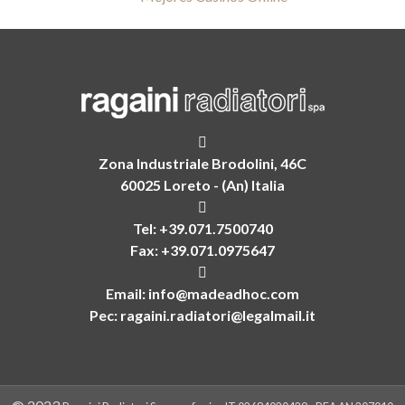
Zona Industriale Brodolini, 46C
60025 Loreto - (An) Italia
Tel: +39.071.7500740
Fax: +39.071.0975647
Email:
info@madeadhoc.com
Pec:
ragaini.radiatori@legalmail.it