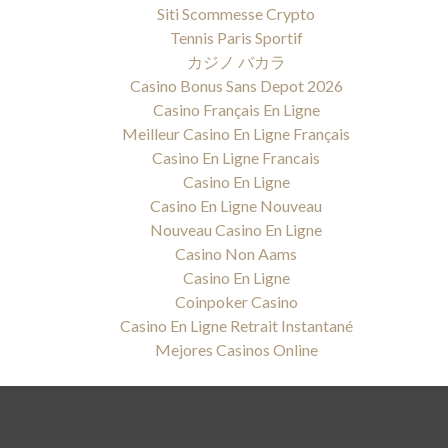
Siti Scommesse Crypto
Tennis Paris Sportif
カジノ バカラ
Casino Bonus Sans Depot 2026
Casino Français En Ligne
Meilleur Casino En Ligne Français
Casino En Ligne Francais
Casino En Ligne
Casino En Ligne Nouveau
Nouveau Casino En Ligne
Casino Non Aams
Casino En Ligne
Coinpoker Casino
Casino En Ligne Retrait Instantané
Mejores Casinos Online