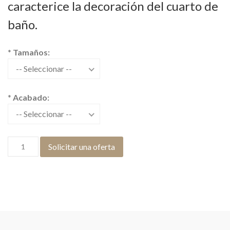
caracterice la decoración del cuarto de
baño.
*
Tamaños:
-- Seleccionar --
*
Acabado:
-- Seleccionar --