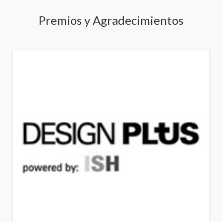
Premios y Agradecimientos