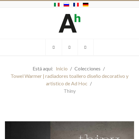
Está aquí:
Inicio
Colecciones
Towel Warmer | radiadores toallero diseño decorativo y
artistico de Ad Hoc
Thiny