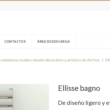
CONTACTOS
ÁREA DE DESCARGA
radiadores toallero diseño decorativo y artistico de Ad Hoc
El
Ellisse bagno
De diseño ligero y e