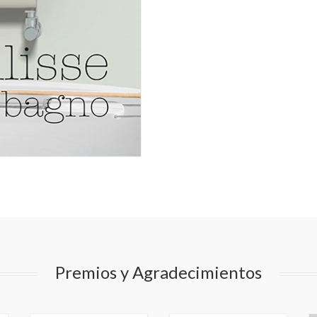
Premios y Agradecimientos