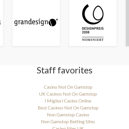
Staff favorites
Casino Not On Gamstop
UK Casinos Not On Gamstop
I Migliori Casino Online
Best Casinos Not On Gamstop
Non Gamstop Casino
Non Gamstop Betting Sites
Casino Sites UK